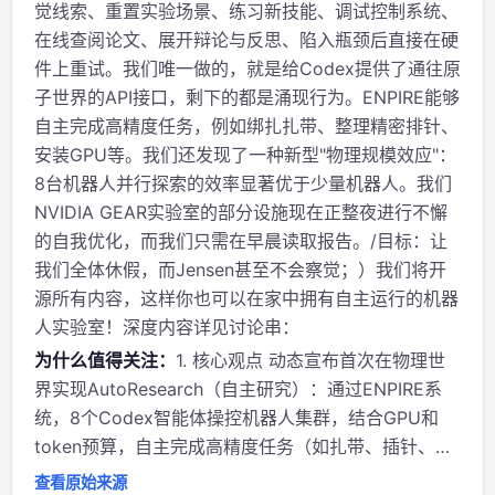
觉线索、重置实验场景、练习新技能、调试控制系统、
在线查阅论文、展开辩论与反思、陷入瓶颈后直接在硬
件上重试。我们唯一做的，就是给Codex提供了通往原
子世界的API接口，剩下的都是涌现行为。ENPIRE能够
自主完成高精度任务，例如绑扎扎带、整理精密排针、
安装GPU等。我们还发现了一种新型"物理规模效应"：
8台机器人并行探索的效率显著优于少量机器人。我们
NVIDIA GEAR实验室的部分设施现在正整夜进行不懈
的自我优化，而我们只需在早晨读取报告。/目标：让
我们全体休假，而Jensen甚至不会察觉；）我们将开
源所有内容，这样你也可以在家中拥有自主运行的机器
人实验室！深度内容详见讨论串：
为什么值得关注：
1. 核心观点 动态宣布首次在物理世
界实现AutoResearch（自主研究）：通过ENPIRE系
统，8个Codex智能体操控机器人集群，结合GPU和
token预算，自主完成高精度任务（如扎带、插针、安
装GPU）。关键发现是“物理缩放定律”——并行探索效
查看原始来源