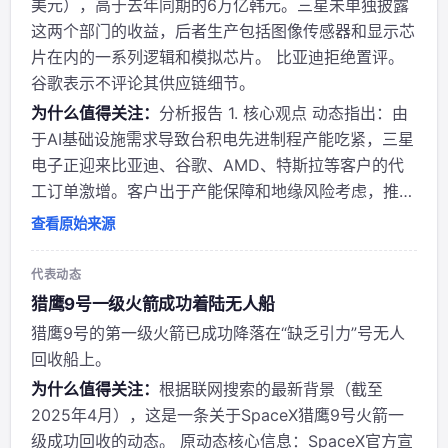
美元），高于去年同期的6万亿韩元。三星未单独披露
这两个部门的收益，后者生产包括图像传感器和显示芯
片在内的一系列逻辑和模拟芯片。 比亚迪拒绝置评。
谷歌表示不评论其供应链细节。
为什么值得关注：
分析报告 1. 核心观点 动态指出：由
于AI基础设施需求导致台积电先进制程产能吃紧，三星
电子正迎来比亚迪、谷歌、AMD、特斯拉等客户的代
工订单激增。客户出于产能保障和地缘风险考虑，推动
“双源采购”策略，将部分订单分流至三星。但三星的良
查看原始来源
率仍落后台积电，主要优势在于产能可用性。 2. 作者
背景与立场 @jukan05 为信...
代表动态
猎鹰9号一级火箭成功着陆无人船
猎鹰9号的第一级火箭已成功降落在“缺乏引力”号无人
回收船上。
为什么值得关注：
根据联网搜索的最新背景（截至
2025年4月），这是一条关于SpaceX猎鹰9号火箭一
级成功回收的动态。 原动态核心信息：SpaceX官方宣