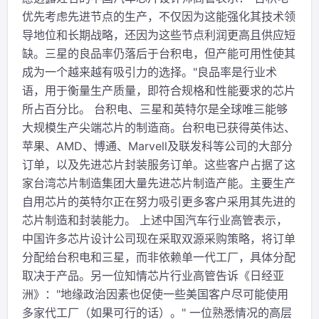
优先考虑先进节点的生产，不仅因为这能强化其技术领
导地位和长期战略，还因为这些节点利润更高且供应短
缺。三星的良品率仍落后于台积电，但产能可用性使其
成为一个越来越有吸引力的选择。"良品率是行业术
语，用于衡量生产质量，即符合规格和性能要求的芯片
所占百分比。 台积电、三星和英特尔是全球唯三能够
大规模生产尖端芯片的制造商。台积电已获得英伟达、
苹果、AMD、博通、Marvell及联发科等公司的大部分
订单，以及先进芯片封装服务订单。这些客户占据了这
家台湾芯片制造集团大量先进芯片制造产能。主要生产
自用芯片的英特尔正在努力吸引更多客户采用其先进的
芯片制造和封装能力。 上述中国汽车行业高管表示，
中国许多芯片设计公司现在采取双源采购策略，将订单
分配给台积电和三星，而非依赖单一代工厂，具体分配
取决于产品。另一位知情芯片行业高管告诉《日经亚
洲》："地缘政治因素也促使一些美国客户尽可能使用
多家代工厂（如果可行的话）。" 一位熟悉情况的高层