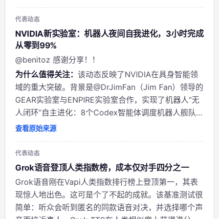
率远超单机器人。系统能一夜无人类干预地自我改进。
2. 作者背景与...
代表动态
NVIDIA新实验室：机器人夜间自我进化，3小时完成
从零到99%
@benitoz 感谢分享！！
为什么值得关注：
该动态反映了NVIDIA在具身智能领
域的重大突破。背景是@DrJimFan（Jim Fan）领导的
GEAR实验室与ENPIRE实验室合作，实现了机器人“无
人闭环”自主进化：8个Codex智能体调度机器人舰队，
利用GPU和token预算，3小时内将某项技能从0提升至
查看原始来源
99%（指成功率或完成度），人类仅需早上查看报告。
@be...
代表动态
Grok语音登顶人类指数榜，成本仅对手四分之一
Grok语音刚在Vapi人类指数排行榜上登顶第一，其表
现惊人地出色。这可是个了不起的成就。该基准测试很
简单：听众会听到匿名的同款语音对决，并选择哪个声