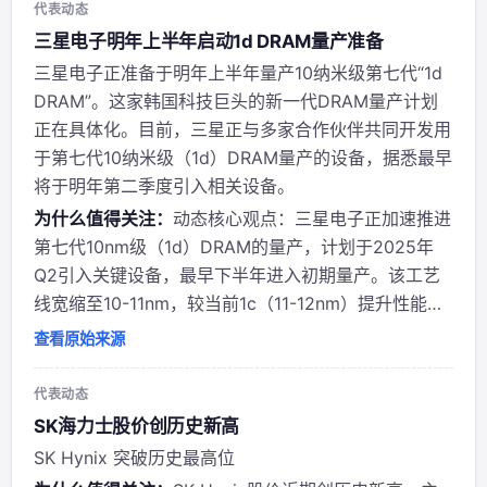
代表动态
三星电子明年上半年启动1d DRAM量产准备
三星电子正准备于明年上半年量产10纳米级第七代“1d
DRAM”。这家韩国科技巨头的新一代DRAM量产计划
正在具体化。目前，三星正与多家合作伙伴共同开发用
于第七代10纳米级（1d）DRAM量产的设备，据悉最早
将于明年第二季度引入相关设备。
为什么值得关注：
动态核心观点：三星电子正加速推进
第七代10nm级（1d）DRAM的量产，计划于2025年
Q2引入关键设备，最早下半年进入初期量产。该工艺
线宽缩至10-11nm，较当前1c（11-12nm）提升性能与
能效，并将作为2029年商用的HBM5E核心die。 作者
查看原始来源
背景：@jukan05 为专注半导体产业链的行业分析师/
博主，常...
代表动态
SK海力士股价创历史新高
SK Hynix 突破历史最高位