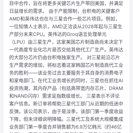
目中合作，旨在将更多关键芯片生产带回美国，并满足
日益增长的需求。 由于产能限制，台积电的关键客户
AMD和英伟达也在与三星合作一些芯片项目。例如，
一位知情人士表示，AMD正洽谈从2028年起与三星生
产部分未来CPU。英伟达的Groq语言处理单元
（LPU）由三星生产，这家美国芯片制造商尚未决定下
一代高度专业化芯片是否交给其他代工厂生产。英伟达
的大部分芯片仍由台积电独家生产。 对三星前沿芯片
生产需求的增加，将标志着这家韩国芯片制造商代工业
务的胜利——该业务过去主要服务于其自身的消费电子
和家电部门。在代工业务增长的同时，三星也在抓住AI
投资热潮，其内存产品（包括高带宽内存芯片、DRAM
和NAND闪存）需求呈指数级增长。 三星表示不评论
客户信息。新订单将帮助三星代工部门从近期的低迷中
反弹。该公司表示，由于是淡季，该部门第一季度收益
下降，但未详细说明降幅。三星代工及系统大规模集成
业务部门第一季度合并销售额为6.9万亿韩元（约46亿