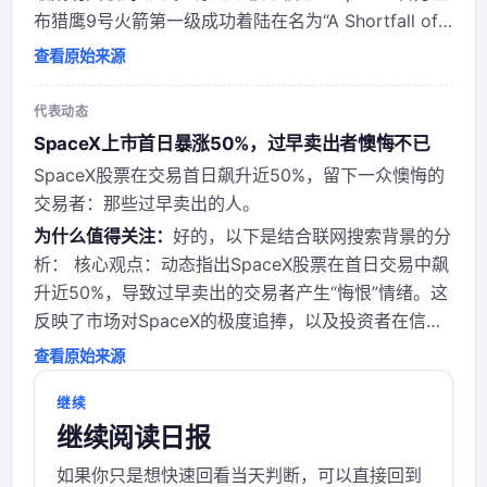
布猎鹰9号火箭第一级成功着陆在名为“A Shortfall of
Gravitas”的无人驾驶驳船上，标志着又一次火箭回收
查看原始来源
成功。 转发者态度与意图：埃隆·马斯克作为SpaceX创
始人...
代表动态
SpaceX上市首日暴涨50%，过早卖出者懊悔不已
SpaceX股票在交易首日飙升近50%，留下一众懊悔的
交易者：那些过早卖出的人。
为什么值得关注：
好的，以下是结合联网搜索背景的分
析： 核心观点：动态指出SpaceX股票在首日交易中飙
升近50%，导致过早卖出的交易者产生“悔恨”情绪。这
反映了市场对SpaceX的极度追捧，以及投资者在信息
不对称下对时机把握的失误。 作者背景与立场：
查看原始来源
@WSJ（《华尔街日报》）是美国权威财经媒体，报道
偏向中立客观，但常以“机构/高净值投...
继续
继续阅读日报
如果你只是想快速回看当天判断，可以直接回到