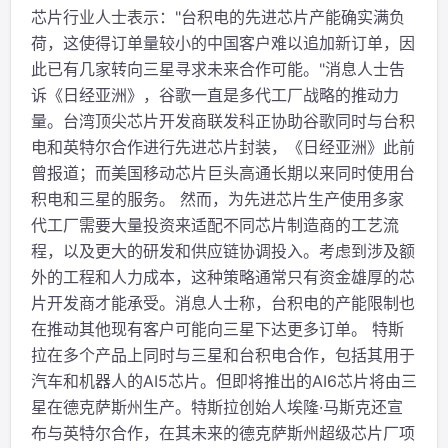
芯片行业人士表示："台积电的先进芯片产能确实满负
荷，这使得订单量较小的中国客户难以追加新订单，因
此已有几家转向三星寻求未来合作可能。"消息人士告
诉《日经亚洲》，谷歌一直是多代工厂战略的推动力
量。台湾顶尖芯片开发商联发科正协助谷歌同时与台积
电和英特尔合作进行先进芯片封装，《日经亚洲》此前
曾报道；而美国移动芯片巨头高通长期以来同时使用台
积电和三星的服务。 然而，为先进芯片生产使用多家
代工厂需要大量投资来适配不同芯片制造商的工艺流
程，以及更大的研发和供应链协调投入。考虑到涉及额
外的工程和人力成本，这种策略通常只有资金雄厚的芯
片开发商才能承受。消息人士称，台积电的产能限制也
在推动其他现有客户可能向三星下达更多订单。 特斯
拉在多个产品上同时与三星和台积电合作，包括其用于
汽车和机器人的AI5芯片。但即将推出的AI6芯片将由三
星在德克萨斯州生产。特斯拉创始人埃隆·马斯克还宣
布与英特尔合作，在其未来的德克萨斯州超级芯片厂项