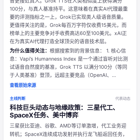
音更接近真人。Grok TTS在人类相似度上获得满分
100分，与真人基准持平。这意味着在真实AI代理最重
要的评测指标之一上，Grok已实现类人级语音质量。
更值得关注的是，Grok每百万字符仅收费15美元，而
榜单上的主要竞争对手收费高达60至100美元。xAI正
在为真实AI代理打造全球顶尖的语音技术层。
为什么值得关注：
根据搜索到的背景信息： 1. 核心信
息：Vapi’s Humanness Index 是一个通过盲听对比测
试语音自然度的基准，Grok TTS 以满分100分（等同
于人类基准）登顶，远超主要竞品（OpenAI、
ElevenLabs等）定价60-100美元/百万字符，而Grok
查看原始来源
仅需15美元。这标志着xAI在AI语音层实现...
主线判断
代表动态
科技巨头动态与地缘政策：三星代工、
SpaceX任务、美中博弈
三星获比亚迪、谷歌、AMD等订单激增，代工业务迎
转机；SpaceX连续成功发射并执行龙飞船返回任务，