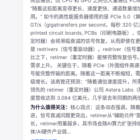
间会通信，而 CPU 和 GPU 之间也大量通过 
“随着这些距离变得更长、速度更快、通道数量增加，
用。” 如今的高性能服务器使用的是 PCIe 5.
GT/s（gigatransfers per second，
printed circuit boards, PCBs（印
定时器）会将濒临衰减的信号恢复，从而即使在更
是 redrivers（信号重驱动器）。redriv
比之下，retimer（重定时器）能够完整恢复信号
需求上升。 关键在于，随着 PCIe（外围组件
号能完整传输的距离。随着这一距离不断缩短，需要
级增长。该高管还预测：“随着通信速度提升，所需 
领先的 retimer（重定时器）公司 Astera 
度营收达到 3.084 亿美元，几乎是去年同期的两倍
为什么值得关注：
核心观点：这条动态强调，随着AI
进，信号衰减问题更突出，retimer从“辅助元
长，retimer用量越多，其市场会随AI算力扩张持
体/AI硬件产业链...