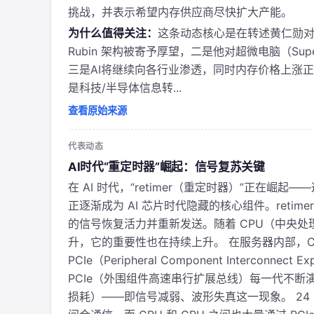
挑战，并表示希望内存供应商尽快扩大产能。
为什么值得关注：
这条动态核心是在转述黄仁勋对A
Rubin 架构被寄予厚望，二是他对超微电脑（Sup
三是AI将继续向各行业渗透，同时内存价格上涨正在
是科技/半导体信息转...
查看原始来源
代表动态
AI时代“重定时器”崛起：信号复苏关键
在 AI 时代，“retimer（重定时器）”正在崛起—
正逐渐成为 AI 芯片时代隐藏的核心组件。ret
的信号恢复活力并重新发送。随着 CPU（中央处
升，它的重要性也在持续上升。 在服务器内部，CPU 
PCIe（Peripheral Component Interco
PCIe（外围组件高速串行扩展总线）每一代不断演进，
损耗）——即信号减弱、波形失真这一现象。 24