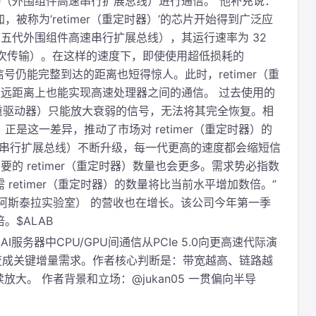
PCIe（外围组件高速串行扩展总线）进行通信。”他补充说：
被称为‘retimer（重定时器）’的芯片开始得到广泛应
0（第五代外围组件高速串行扩展总线），其运行速率为 32
每秒 320 亿次传输）。在这样的速度下，即使使用超低损耗的
刷电路板），信号仍能完整到达的距离也短得惊人。此时，retimer（重
远距离上也能实现高速处理器之间的通信。 过去使用的
er（信号重驱动器）只能放大衰弱的信号，无法将其完全恢复。相
。正是这一差异，推动了市场对 retimer（重定时器）的
高速串行扩展总线）不断升级，每一代更高的速度都会缩短信
的 retimer（重定时器）数量也会更多。需求势必指数
retimer（重定时器）的数量将比当前水平增加数倍。”
Labs（阿斯泰拉实验室） 的营收也在增长。该公司今年第一季
。$ALAB
服务器中CPU/GPU间通信从PCIe 5.0向更高速代际演
件”变成关键增量需求。作者核心判断是：带宽越高、链路越
续放大。 作者背景和立场：@jukan05 一贯偏向半导