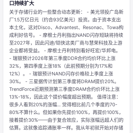
口持续扩大
关于存储行业的一些整合动态更新： - 美光领投广岛新
厂1.5万亿日元（约合93亿美元）投资。由于资本支出
本土化，这对Disco、Advantest、Resonac、Towa构
成利好信号。 - 摩根士丹利指出NAND闪存短缺将持续
至2027年，因此闪迪/铠侠这类厂商与慧荣科技及上游
企业都将受益。 - 摩根士丹利特别看好旺宏/华邦电。
- 瑞银预计2026年第三季度DDR合约均价环比上涨
32%，第四季度上涨18%（此前预期分别为17%和
12%）。 - 瑞银预计NAND闪存价格较上季度上涨
30%。 - 三星据传计划第三季度将DRAM提价20%。
TrendForce近期预测第三季度DRAM合约价环比上涨
13%-18%，因此这个提价幅度超出预期。 值得注意：
很多人看到20%的涨幅... 觉得相比前几个季度的70-
80%不算什么。但如果你先提价100%，再提价100%，
接着提价30%——由于复合效应，实际涨幅远超人们的
估算。这就像追踪通胀率一样。我从年初就开始对存储