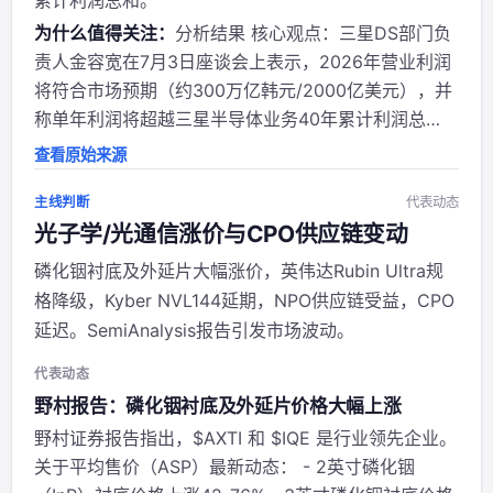
累计利润总和。”
为什么值得关注：
分析结果 核心观点：三星DS部门负
责人金容宽在7月3日座谈会上表示，2026年营业利润
将符合市场预期（约300万亿韩元/2000亿美元），并
称单年利润将超越三星半导体业务40年累计利润总
和。此言论凸显AI需求对业绩的爆炸性拉动。 作者背
查看原始来源
景与立场：@jukan05 专注韩国科技领域，常发三星动
态。立场偏向正面传递三星内部...
主线判断
代表动态
光子学/光通信涨价与CPO供应链变动
磷化铟衬底及外延片大幅涨价，英伟达Rubin Ultra规
格降级，Kyber NVL144延期，NPO供应链受益，CPO
延迟。SemiAnalysis报告引发市场波动。
代表动态
野村报告：磷化铟衬底及外延片价格大幅上涨
野村证券报告指出，$AXTI 和 $IQE 是行业领先企业。
关于平均售价（ASP）最新动态： - 2英寸磷化铟