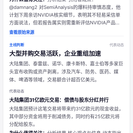
@damnang2 对SemiAnalysis的爆料持审慎态度，他
计划下周亲访NVIDIA核实细节，表明其不轻易采信单
方面说法，但若报告属实则需重新评估NVIDIA产品路
线，暗示此事影响重大。 与原动态对比：原动态
查看原始来源
（SemiAnalysis）断言Kyber NVL144延期超12个月至
2028年，...
主线判断
代表动态
大型并购交易活跃，企业重组加速
大陆集团、泰雷兹、诺华、康卡斯特、嘉士伯等多家巨
头宣布收购或资产剥离，涉及汽车、防务、医药、媒
体、啤酒等领域，交易额合计超百亿美元。
代表动态
大陆集团31亿欧元交易：偿债与股东分红并行
大陆集团预计这笔交易将带来约31亿欧元的现金收益，
其中部分资金将用于削减债务，同时约有25亿欧元将
分配给股东。