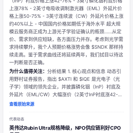
（InP）衬底价格上涨42-76% - 3英寸磷化铟衬底价格
上涨78% - 2英寸电吸收调制激光器（EML）外延片价
格上涨50-75% - 3英寸连续波（CW）外延片价格上涨
约40%以上 - 中国国内价格如期低于海外水平 超大规
模云服务商正成为上游光子学验证确认的瓶颈……从定
价、需求到供应短缺，各方面压力并存。考虑到光学需
求持续攀升，我个人预期价格涨势会像 $SNDK 那样持
续走高。鉴于需求曲线还将延续两年，我们拭目以待这
一判断是否正确。
为什么值得关注：
分析结果 1. 核心观点和信息 动态引
用野村证券报告，指出 $AXTI 和 $IQE 是光电子（光
子学）领域的领先企业，并披露磷化铟（InP）衬底及
外延片（EML/CW）大幅涨价（2英寸InP衬底涨42-
76%，3英寸涨78%等）。作者强调国内价格低于海
查看原始来源
外，且超大规模云服务商成为上游光子学验证确认的瓶
颈，从定价、需求到...
代表动态
英伟达Rubin Ultra规格降级，NPO供应链利好CPO