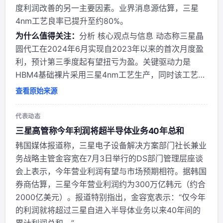
度利润改善的另一主要因素。业界消息源估算，三星
4nm工艺良率已提升至约80%。
为什么值得关注：
分析 核心观点与信息 动态称三星晶
圆代工在2024年6月实现自2023年以来的首次月度盈
利，预计第三季度起有望扭亏为盈。关键驱动力是
HBM4基础裸片采用三星4nm工艺生产，同时该工艺良
率已提升至约80%。 作者背景与立场 账号 @jukan05
查看原始来源
可能为专注半导体行业的媒体或分析师，持积极报道立
场，侧重三星在AI芯片代工...
代表动态
三星高管称今年利润将超半导体业务40年总和
韩国媒体报道称，三星电子设备解决方案部门社长兼业
务战略主管金容宽在7月3日举行的DS部门管理层座谈
会上表示，今年营业利润有望与市场预期相符。据韩国
券商估算，三星今年营业利润约为300万亿韩元（约合
2000亿美元）。报道特别指出，金容宽表示：“仅今年
的利润就将超过三星自进入半导体业务以来40年间的