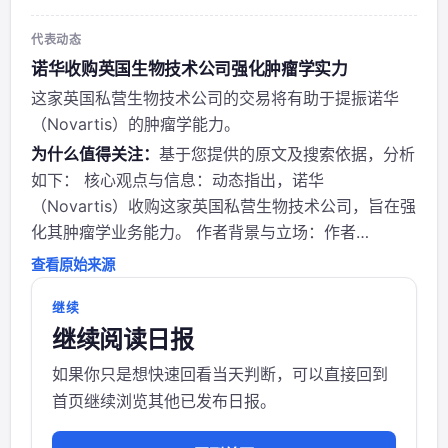
街日报》（WSJ），全球顶级财经媒体，长期跟踪并购
与资本市场动态。报道基于...
代表动态
诺华收购英国生物技术公司强化肿瘤学实力
这家英国私营生物技术公司的交易将有助于提振诺华
（Novartis）的肿瘤学能力。
为什么值得关注：
基于您提供的原文及搜索依据，分析
如下： 核心观点与信息：动态指出，诺华
（Novartis）收购这家英国私营生物技术公司，旨在强
化其肿瘤学业务能力。 作者背景与立场：作者
@WSJ（《华尔街日报》）是全球权威财经媒体，报道
查看原始来源
通常客观中立，该动态为典型的商业并购新闻陈述。
相关事件最新进展：根据搜索依据，该交易的具体标的
继续
继续阅读日报
为My...
如果你只是想快速回看当天判断，可以直接回到
首页继续浏览其他已发布日报。