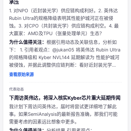
承压
1. 对NPO（近封装光学）供应链构成利好。2. 英伟达
Rubin Ultra的规格降级表明其性能护城河正在被侵
蚀。3. 对CPO（共封装光学）供应链构成利空。4. 最
大赢家：AMD及TPU（张量处理单元）生态？
为什么值得关注：
根据引用动态及关联信息，分析如
下： 1. 引用者观点：@jukan05 将英伟达 Rubin Ultra
的规格降级和 Kyber NVL144 延期解读为 性能护城河
被侵蚀，并据此调整供应链判断：看好近封装光学
（NPO），看淡共封装光学（CPO），认为 AMD 与
查看原始来源
TPU 生态可能成为赢家。这一断言直接指向英伟达架
构...
代表动态
下周访英伟达，将深入核实Kyber芯片重大延期传闻
我计划下周访问英伟达，届时将尝试更详细地了解此
事。如果SemiAnalysis的最新报告准确，那我们可能
需要考虑的因素远比想象中更多。
为什么值得关注：
分析结果 引用者观点：