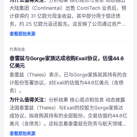
为什么值得关注：
分析结果 核心观点与信息 动态指出
大陆集团（Continental）出售 ContiTech 业务后，预
计获得约 31 亿欧元现金收益，其中部分用于偿还债
务，约 25 亿欧元返还股东。这反映了公司通过资产剥
离优化资本结构、提升股东回报的战略意图。 作者背
查看原始来源
景与立场 @WSJ（《华尔街日报》）是全球顶级财经
媒体，通常保持中...
代表动态
泰雷兹与Gorge家族达成收购Exail协议，估值44.6
亿美元
泰雷兹（Thales）表示，已与Gorge家族就其持有的合
计股份签署协议，对Exail的估值为44.6亿美元（含债
务）。
为什么值得关注：
分析结果 核心观点和信息 动态披露
法国泰雷兹（Thales）与Exail的控股方Gorge家族达
成协议，拟收购其持有的全部股份，交易估值约44.6亿
美元（含债务）。这标志着泰雷兹在防务与航天领域进
一步整合优质资产。 作者背景和立场 发布方为《华尔
查看原始来源