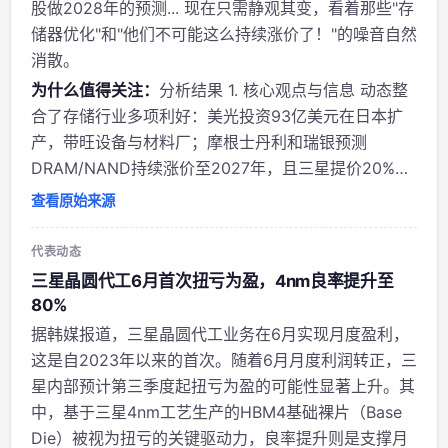
股做2028年的预测... 现在只需静观其变，看着那些"存
储器优化"和"他们不可能这么持续涨价了！"的噪音自然
消散。
为什么值得关注：
分析结果 1. 核心观点与信息 动态整
合了存储行业多项利好：美光投资93亿美元在日本扩
产，带旺设备与材料厂；摩根士丹利和瑞银预测
DRAM/NAND持续涨价至2027年，且三星提价20%超
过TrendForce预期；作者强调复合涨价效应被市场低
查看原始来源
估，并已提前做多至2028年。整体看多存储板块。 2.
作者背景与立场 作者@...
代表动态
三星晶圆代工6月首次扭亏为盈，4nm良率提升至
80%
据韩媒报道，三星晶圆代工业务在6月实现月度盈利，
这是自2023年以来的首次。随着6月月度利润转正，三
星内部预计第三季度起扭亏为盈的可能性显著上升。其
中，基于三星4nm工艺生产的HBM4基础裸片（Base
Die）被视为扭亏的关键驱动力，良率提升则是支撑月