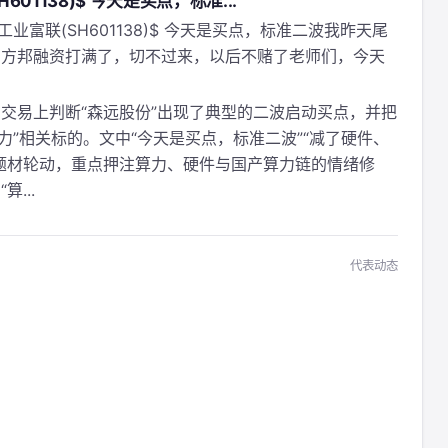
601138)$ 今天是买点，标准...
$工业富联(SH601138)$ 今天是买点，标准二波我昨天尾
了方邦融资打满了，切不过来，以后不赌了老师们，今天
交易上判断“森远股份”出现了典型的二波启动买点，并把
力”相关标的。文中“今天是买点，标准二波”“减了硬件、
题材轮动，重点押注算力、硬件与国产算力链的情绪修
...
代表动态