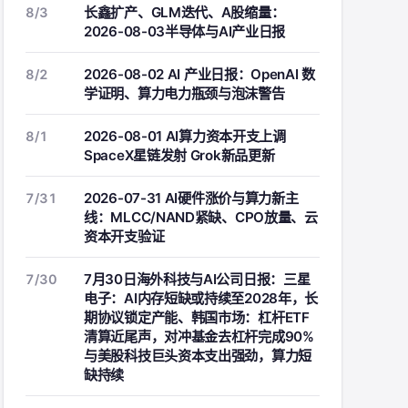
长鑫扩产、GLM迭代、A股缩量：
8/3
2026-08-03半导体与AI产业日报
2026-08-02 AI 产业日报：OpenAI 数
8/2
学证明、算力电力瓶颈与泡沫警告
2026-08-01 AI算力资本开支上调
8/1
SpaceX星链发射 Grok新品更新
2026-07-31 AI硬件涨价与算力新主
7/31
线：MLCC/NAND紧缺、CPO放量、云
资本开支验证
7月30日海外科技与AI公司日报：三星
7/30
电子：AI内存短缺或持续至2028年，长
期协议锁定产能、韩国市场：杠杆ETF
清算近尾声，对冲基金去杠杆完成90%
与美股科技巨头资本支出强劲，算力短
缺持续