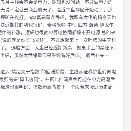
想五月主线会不会是电力，逻辑也没问题，不过做电力的
明天说不定就去商业航天了。临近午盘存储开始动了，那
锂矿在挨打。nga真是藏龙卧虎，我跟车大佬的钨今天也
近期其趋势也很好，麦格米特 中恒 四方 潍柴 伊戈尔
硬件的补涨，逻辑也很简单算电协同都躲不开电源 总的来
(说的就是你长飞光纤)，不过想起来上一次吐槽的中天科
了。 选股方面，大盘已经近期新高，如果手上的票还不
8个板，虽然大盘缩量但是继续看好后市。 最后补充一
进入“情绪先于指数”的回暖阶段，主线从证券护盘转向电
最强的是“算电协同”，并据此推演资金可能在电力高潮后
股标准也很明确：指数新高背景下，个股若未接近历史高