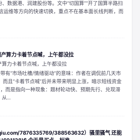
、数据港、润建股份等。文中“切国算”“开了国算半路扫
通信运维等方向的快速切换，重点不在基本面长线判断，而
国产算力卡着节点喊，上午都没拉
产算力卡着节点喊，上午都没拉
带有“市场吐槽/情绪驱动”的意味：作者在调侃前几天市
”，而且“卡着节点喊”后并未带来明显上涨，暗示短线资金
节，而是指向一种现象：题材轮动快、预期先行、兑现滞
...
u.com/7876335769/388563632）骚里骚气 还能