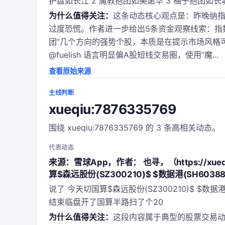
护盘如长江 2 魔教抱团如美诺华 3 柚子抱团如长
为什么值得关注：
这条动态核心观点是：昨晚纳指
过度恐慌。作者进一步给出5条资金观察线索：指数
团”几个方向的强势个股，本质是在提示市场风格
@fuelish 语言明显偏A股短线交易圈，使用“魔...
查看原始来源
主线判断
xueqiu:7876335769
围绕 xueqiu:7876335769 的 3 条高相关动态。
代表动态
来源：雪球App，作者： 也寻，（https://xueqi
算$森远股份(SZ300210)$ $数据港(SH603881
说了 今天切国算$森远股份(SZ300210)$ $数据港(
结束临盘开了国算半路扫了个20
为什么值得关注：
这段内容属于典型的股票交易动