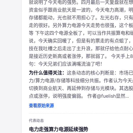
就说明了今天电的强势。四月最后一天复盘就在
资金似乎跟商业航天是一波的，今天电力高潮，
存储都能动，光也就不用担心了。左光右存，只有
走的很好。另外算力电源今天走势也很强，这个板块
等 下午这四个电源全板了，可以当作共振算电和
说，今天确实回暖了，但是有的票走的有点蛆了，
技在我吐槽之后走出了主升浪，那就仔给他点耐心
是接近历史新高或者涨停，那就弱了。 今天手上
句：今天兄弟们应该满嘴流油了吧！
为什么值得关注：
这条动态的核心判断是：市场已
力/算力电源/存储等科技细分共振。作者认为今天
切换到商业航天、再延伸到存储与光模块。其选
点或涨停，说明强度偏弱。 作者@fuelish显然...
查看原始来源
代表动态
电力走强算力电源延续强势