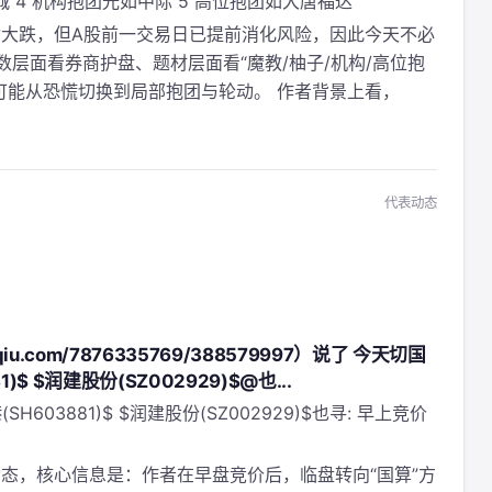
城 4 机构抱团光如中际 5 高位抱团如大唐福达
大跌，但A股前一交易日已提前消化风险，因此今天不必
层面看券商护盘、题材层面看“魔教/柚子/机构/高位抱
可能从恐慌切换到局部抱团与轮动。 作者背景上看，
代表动态
u.com/7876335769/388579997）说了 今天切国
)$ $润建股份(SZ002929)$@也...
SH603881)$ $润建股份(SZ002929)$也寻: 早上竞价
态，核心信息是：作者在早盘竞价后，临盘转向“国算”方