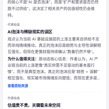
的核心不是“AI 是否泡沫”，而是“扩产和需求是否仍然
跑不过供给”，这决定了相关资产的估值韧性仍会维
持。
代表动态
AI泡沫与稀缺现实的误区
观点认为当前 AI 基础设施层的上涨主要来自供给不足
而非纯情绪推动，真正的泡沫应是趋势与主导性误解相
互强化，但现在更像财报持续确认“数量仍然不够”。
为什么值得关注：
原动态核心信息：作者认为，AI 产
业链当前的上涨更像“真实供需不足驱动的基本面行
情”，而不是典型泡沫。真正的泡沫应是“趋势 + 误解”
相互强化、现实被市场情绪反向塑造；而现在更多是算
力、存储、HBM 等环节供不应求，估值走高主要因业
查看原始来源
绩持续超预期。 转发者态度和意图：转发者明显认同
这一判断，意在强调“AI 不是纯情绪炒作...
代表动态
估值贵不贵，关键看未来空间