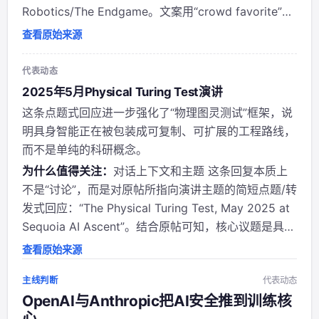
Robotics/The Endgame。文案用“crowd favorite”
“dazzling us”“mini Jensen”这类夸赞，强调他在AI与
查看原始来源
机器人议题上的表达能力...
代表动态
2025年5月Physical Turing Test演讲
这条点题式回应进一步强化了“物理图灵测试”框架，说
明具身智能正在被包装成可复制、可扩展的工程路线，
而不是单纯的科研概念。
为什么值得关注：
对话上下文和主题 这条回复本质上
不是“讨论”，而是对原帖所指向演讲主题的简短点题/转
发式回应：“The Physical Turing Test, May 2025 at
Sequoia AI Ascent”。结合原帖可知，核心议题是具身
智能/机器人如何走向“物理版AGI”：从VLAs、视频世
查看原始来源
界模型、World Act...
主线判断
代表动态
OpenAI与Anthropic把AI安全推到训练核
心