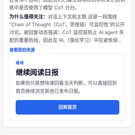
练中是否使用了模型 CoT 计分。
为什么值得关注：
对话上下文和主题 这是一段围绕
“Chain of Thought（CoT，思维链）可监控性”的公开
讨论。被回复动态强调：CoT 监控是防止 AI agent 失
配的重要防线，因此在 RL（强化学习）中应避免惩罚
“看似不当的推理过程”，以保持可观测性。回复则进一
查看原始来源
步指出：直接对 CoT 进行奖励/惩罚，反而会让模型的
推理痕...
继续
继续阅读日报
如果你只是想快速回看当天判断，可以直接回到
首页继续浏览其他已发布日报。
回到首页