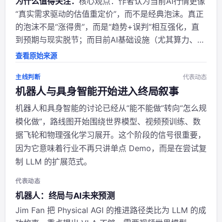
为什么值得关注：
核心观点：作者认为当前AI行情更像
“真实需求驱动的估值重定价”，而不是经典泡沫。真正
的泡沫不是“涨得贵”，而是“趋势+误判”相互强化，直
到预期与现实脱节；而目前AI基础设施（尤其算力、内
存、网络）上涨，主要因为供给仍然不足，需求是真实
查看原始来源
存在的。 作者背景和立场：@citrini 是偏宏观/交易视
角的市场评论者，常用“市场...
主线判断
代表动态
机器人与具身智能开始进入终局叙事
机器人和具身智能的讨论已经从“能不能做”转向“怎么规
模化做”，路线图开始围绕世界模型、视频预训练、数
据飞轮和物理强化学习展开。这个阶段的信号很重要，
因为它意味着行业不再只讲单点 Demo，而是在尝试复
制 LLM 的扩展范式。
代表动态
机器人：终局与AI未来预测
Jim Fan 把 Physical AGI 的推进路径类比为 LLM 的成