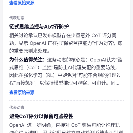
低可监测性。同时，OpenAI承认其在部分已发布模型
查看原始来源
中存在少量“意外的CoT评分/标注”，并称已公开分析。
转发者态度和意...
代表动态
链式思维监控与AI对齐防护
相关讨论承认已发布模型存在少量意外 CoT 评分问
题，显示 OpenAI 正在把“保留监控能力”作为对齐训练
的重要原则来处理。
为什么值得关注：
这条动态的核心是：OpenAI认为“链
式思维（CoT）监控”是防止AI代理失配的重要防线，
因此在强化学习（RL）中避免对“可能不合规的推理过
程”直接惩罚，以保持模型推理可观察、可审计。同
时，OpenAI承认在已发布模型中存在少量“意外的CoT
查看原始来源
打分”问题，并表示正在公开分析。 作者背景上，
OpenAI是当前前沿大模型研发...
代表动态
避免CoT评分以保留可监控性
OpenAI 进一步明确，直接对 CoT 奖惩可能让推理轨
迹变得不透明，因此他们已建立自动检测系统来识别训