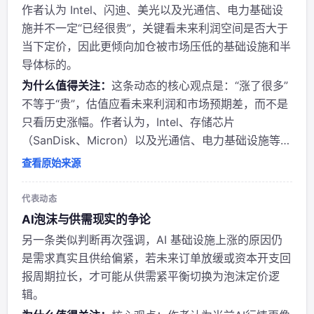
作者认为 Intel、闪迪、美光以及光通信、电力基础设
施并不一定“已经很贵”，关键看未来利润空间是否大于
当下定价，因此更倾向加仓被市场压低的基础设施和半
导体标的。
为什么值得关注：
这条动态的核心观点是：“涨了很多”
不等于“贵”，估值应看未来利润和市场预期差，而不是
只看历史涨幅。作者认为，Intel、存储芯片
（SanDisk、Micron）以及光通信、电力基础设施等方
向仍存在较大上行空间，因此选择加仓被市场过度压低
查看原始来源
的标的，少量追高已大涨的标的。 从作者立场看，
@damnang2 明显偏向成长/主题...
代表动态
AI泡沫与供需现实的争论
另一条类似判断再次强调，AI 基础设施上涨的原因仍
是需求真实且供给偏紧，若未来订单放缓或资本开支回
报周期拉长，才可能从供需紧平衡切换为泡沫定价逻
辑。