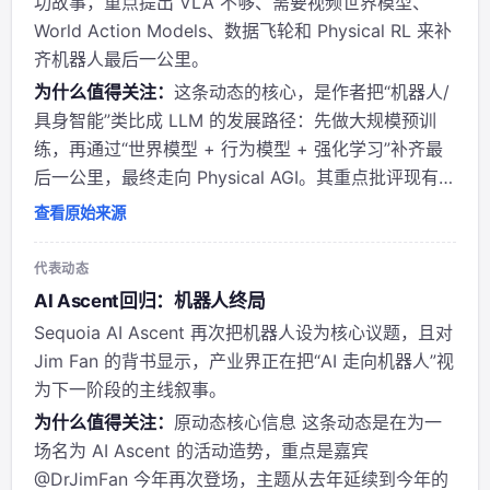
功故事，重点提出 VLA 不够、需要视频世界模型、
World Action Models、数据飞轮和 Physical RL 来补
齐机器人最后一公里。
为什么值得关注：
这条动态的核心，是作者把“机器人/
具身智能”类比成 LLM 的发展路径：先做大规模预训
练，再通过“世界模型 + 行为模型 + 强化学习”补齐最
后一公里，最终走向 Physical AGI。其重点批评现有
VLAs（视觉-语言-动作模型）能力仍不够，主张用视
查看原始来源
频世界模型、WAM、物理 RL、仿真物理引擎等构建更
完整的技术栈...
代表动态
AI Ascent回归：机器人终局
Sequoia AI Ascent 再次把机器人设为核心议题，且对
Jim Fan 的背书显示，产业界正在把“AI 走向机器人”视
为下一阶段的主线叙事。
为什么值得关注：
原动态核心信息 这条动态是在为一
场名为 AI Ascent 的活动造势，重点是嘉宾
@DrJimFan 今年再次登场，主题从去年延续到今年的