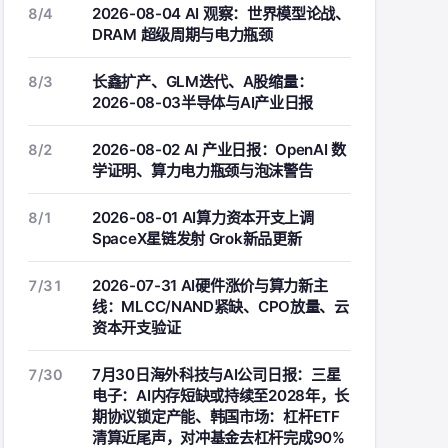
2026-08-04 AI 观察：世界模型论战、
8/4
DRAM 超级周期与电力瓶颈
长鑫扩产、GLM迭代、A股缩量：
8/3
2026-08-03半导体与AI产业日报
2026-08-02 AI 产业日报：OpenAI 数
8/2
学证明、算力电力瓶颈与泡沫警告
2026-08-01 AI算力资本开支上调
8/1
SpaceX星链发射 Grok新品更新
2026-07-31 AI硬件涨价与算力新主
7/31
线：MLCC/NAND紧缺、CPO放量、云
资本开支验证
7月30日海外科技与AI公司日报：三星
7/30
电子：AI内存短缺或持续至2028年，长
期协议锁定产能、韩国市场：杠杆ETF
清算近尾声，对冲基金去杠杆完成90%