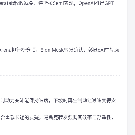
X Terafab税收减免、特斯拉Semi表现；OpenAI推出GPT-
Arena排行榜登顶，Elon Musk转发确认，彰显xAI在视频
爬坡时动力充沛能保持速度，下坡时再生制动让减速变得安
适合重载长途的质疑，马斯克转发强调其效率与舒适性，