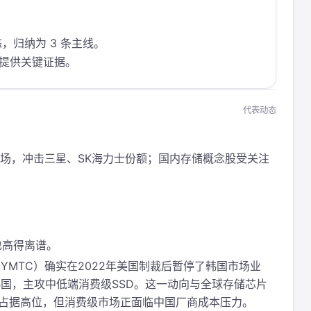
态，归纳为 3 条主线。
态提供关键证据。
代表动态
市场，冲击三星、SK海力士份额；国内存储概念股受关注
数也高得离谱。
YMTC）确实在2022年美国制裁后暂停了韩国市场业
国，主攻中低端消费级SSD。这一动向与全球存储芯片
领域占据高位，但消费级市场正面临中国厂商成本压力。